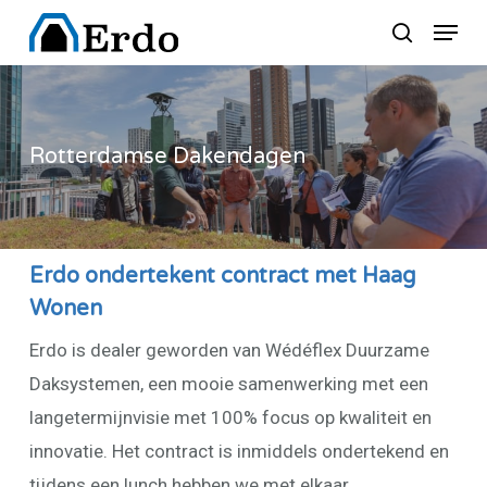
Skip
Menu
to
search
Close
main
Menu
content
Rotterdamse Dakendagen
Erdo ondertekent contract met Haag
Wonen
Erdo is dealer geworden van Wédéflex Duurzame
Daksystemen, een mooie samenwerking met een
langetermijnvisie met 100% focus op kwaliteit en
innovatie. Het contract is inmiddels ondertekend en
tijdens een lunch hebben we met elkaar