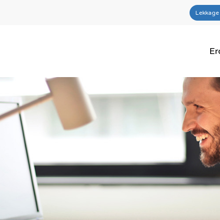
Lekkage
Er
n