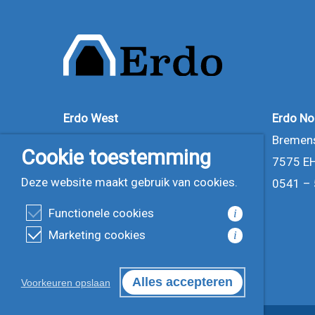
Erdo No
Erdo West
Bremens
Kompasstraat 6
Cookie toestemming
7575 EH
2901 AM Capelle aan den IJssel
Deze website maakt gebruik van cookies.
0541 – 
010 – 451 05 55
info@erdo.nl
Functionele cookies
i
Marketing cookies
i
Alles accepteren
Voorkeuren opslaan