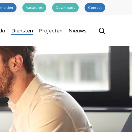
 melden
Vacatures
Downloads
Contact
search
do
Diensten
Projecten
Nieuws